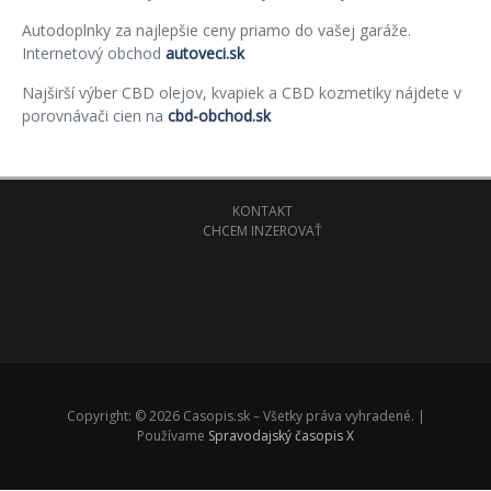
Autodoplnky za najlepšie ceny priamo do vašej garáže.
Internetový obchod
autoveci.sk
Najširší výber CBD olejov, kvapiek a CBD kozmetiky nájdete v
porovnávači cien na
cbd-obchod.sk
KONTAKT
CHCEM INZEROVAŤ
Copyright: © 2026 Casopis.sk – Všetky práva vyhradené. |
Používame
Spravodajský časopis X