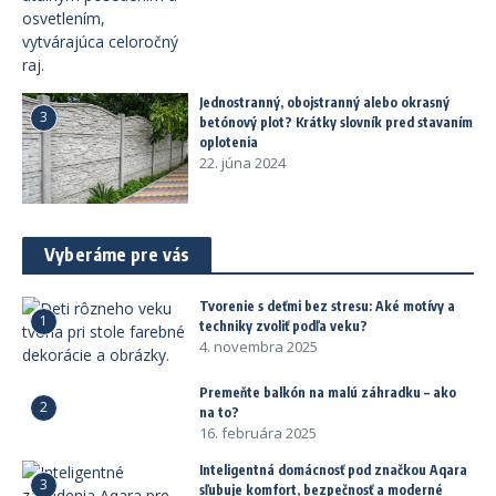
Jednostranný, obojstranný alebo okrasný
3
betónový plot? Krátky slovník pred stavaním
oplotenia
22. júna 2024
Vyberáme pre vás
Tvorenie s deťmi bez stresu: Aké motívy a
1
techniky zvoliť podľa veku?
4. novembra 2025
Premeňte balkón na malú záhradku – ako
2
na to?
16. februára 2025
Inteligentná domácnosť pod značkou Aqara
3
sľubuje komfort, bezpečnosť a moderné