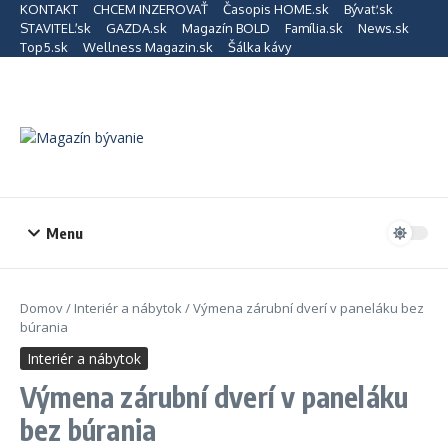
Preskočiť na obsah
KONTAKT
CHCEM INZEROVAŤ
Časopis HOME.sk
Bývať.sk
STAVITEĽ.sk
GAZDA.sk
Magazín BOLD
Família.sk
News.sk
Top5.sk
Wellness Magazin.sk
Šálka kávy
Menu
Domov
/
Interiér a nábytok
/
Výmena zárubní dverí v paneláku bez
búrania
Interiér a nábytok
Výmena zárubní dverí v paneláku
bez búrania