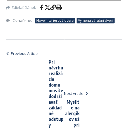
Zdieľať článok
Označené:
Nové interiérové dvere
Výmena zárubní dverí
Previous Article
Pri
návrhu
realizá
cie
domu
musíte
Next Article
dodrži
avať
Myslit
základ
e na
né
alergik
odstup
ov už
y
pri