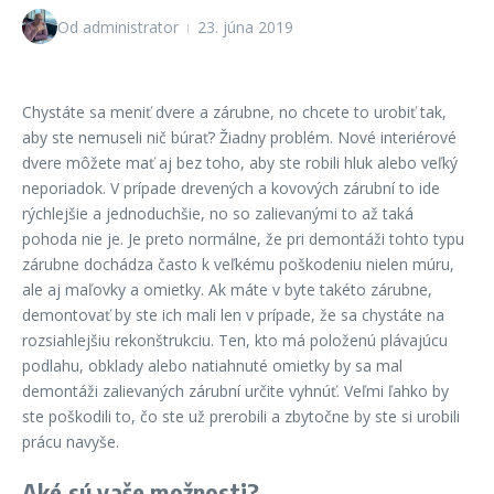
Od
administrator
23. júna 2019
Chystáte sa meniť dvere a zárubne, no chcete to urobiť tak,
aby ste nemuseli nič búrať? Žiadny problém. Nové interiérové
dvere môžete mať aj bez toho, aby ste robili hluk alebo veľký
neporiadok. V prípade drevených a kovových zárubní to ide
rýchlejšie a jednoduchšie, no so zalievanými to až taká
pohoda nie je. Je preto normálne, že pri demontáži tohto typu
zárubne dochádza často k veľkému poškodeniu nielen múru,
ale aj maľovky a omietky. Ak máte v byte takéto zárubne,
demontovať by ste ich mali len v prípade, že sa chystáte na
rozsiahlejšiu rekonštrukciu. Ten, kto má položenú plávajúcu
podlahu, obklady alebo natiahnuté omietky by sa mal
demontáži zalievaných zárubní určite vyhnúť. Veľmi ľahko by
ste poškodili to, čo ste už prerobili a zbytočne by ste si urobili
prácu navyše.
Aké sú vaše možnosti?