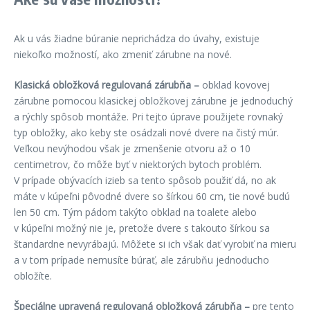
Ak u vás žiadne búranie neprichádza do úvahy, existuje
niekoľko možností, ako zmeniť zárubne na nové.
Klasická obložková regulovaná zárubňa –
obklad kovovej
zárubne pomocou klasickej obložkovej zárubne je jednoduchý
a rýchly spôsob montáže. Pri tejto úprave použijete rovnaký
typ obložky, ako keby ste osádzali nové dvere na čistý múr.
Veľkou nevýhodou však je zmenšenie otvoru až o 10
centimetrov, čo môže byť v niektorých bytoch problém.
V prípade obývacích izieb sa tento spôsob použiť dá, no ak
máte v kúpeľni pôvodné dvere so šírkou 60 cm, tie nové budú
len 50 cm. Tým pádom takýto obklad na toalete alebo
v kúpeľni možný nie je, pretože dvere s takouto šírkou sa
štandardne nevyrábajú. Môžete si ich však dať vyrobiť na mieru
a v tom prípade nemusíte búrať, ale zárubňu jednoducho
obložíte.
Špeciálne upravená regulovaná obložková zárubňa –
pre tento