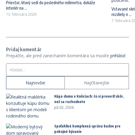
Priestor, ktorý sedí do posledného milimetra, dokáže
interiér na ...
Vstavané skri
13. februára 2026
rozdiely n ...
7. februára 2
Pridaj komentár
Prepáčte, ale pred zanechaním komentára sa musíte
prihlásiť
.
Hľadať:
Najnovšie
Najčítanejšie
Kúpa domu v Košiciach: čo si preveriť skôr,
než sa rozhodnete
júl 02, 2026
Spoľahlivá komplexná správa budov pre
pokojné bývanie