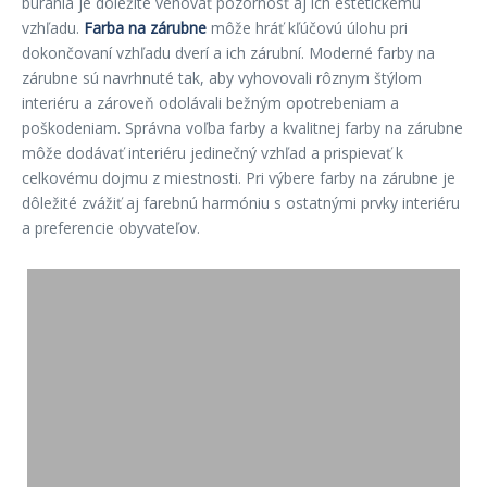
búrania je dôležité venovať pozornosť aj ich estetickému
vzhľadu.
Farba na zárubne
môže hráť kľúčovú úlohu pri
dokončovaní vzhľadu dverí a ich zárubní. Moderné farby na
zárubne sú navrhnuté tak, aby vyhovovali rôznym štýlom
interiéru a zároveň odolávali bežným opotrebeniam a
poškodeniam. Správna voľba farby a kvalitnej farby na zárubne
môže dodávať interiéru jedinečný vzhľad a prispievať k
celkovému dojmu z miestnosti. Pri výbere farby na zárubne je
dôležité zvážiť aj farebnú harmóniu s ostatnými prvky interiéru
a preferencie obyvateľov.