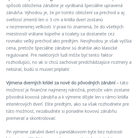
spôsob obloženia zárubne je vyrábaná špeciálne upravená
zárubňa. Výhodou je, že pri tomto obložení sa prechod a aj
svetlosť zmenší len o 3 cm a krídla dverí zostanú
v nezmenenej veľkosti. V praxi to znamená, že do všetkých
miestností vrátane kúpeľne a toalety sa dostanete cez
rovnako veľký prechod ako predtým. Nevýhodou je však vyššia
cena, pretože špeciálne zárubne sú drahšie ako klasické
regulované. Pre niektorých ľudí môže byť tento faktor
rozhodujúci, no ak si chcú zachovať predchádzajúce rozmery a
nebúrať, budú si musieť priplatiť.
Výmena dverných krídel za nové do pôvodných zárubní –
táto
možnosť je finančne najmenej náročná, pretože vám zostane
pôvodná kovová zárubňa a k výmene dôjde len v rámci krídla
interiérových dverí. Ešte predtým, ako sa však rozhodnete pre
túto možnosť, nezabudnite si poriadne kovovú zárubňu
premerať a skontrolovať.
Pri výmene zárubní dverí v panelákovom byte bez nutnosti