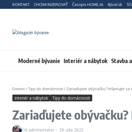
Preskočiť na obsah
KONTAKT
CHCEM INZEROVAŤ
Časopis HOME.sk
Bývať.sk
ST
Moderné bývanie
Interiér a nábytok
Stavba 
Domov
/
Tipy do domácnosti
/
Zariaďujete obývačku? Inšpirujte sa 
Interiér a nábytok
Tipy do domácnosti
Zariaďujete obývačku? I
Od
administrator
29. júla 2022