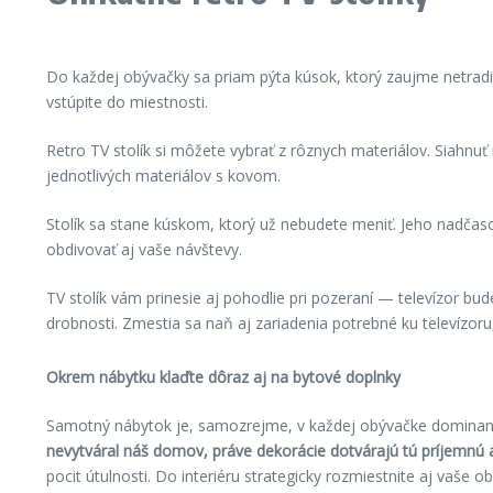
Do každej obývačky sa priam pýta kúsok, ktorý zaujme netra
vstúpite do miestnosti.
Retro TV stolík si môžete vybrať z rôznych materiálov. Siahnu
jednotlivých materiálov s kovom.
Stolík sa stane kúskom, ktorý už nebudete meniť. Jeho nadčas
obdivovať aj vaše návštevy.
TV stolík vám prinesie aj pohodlie pri pozeraní — televízor bud
drobnosti. Zmestia sa naň aj zariadenia potrebné ku televízor
Okrem nábytku klaďte dôraz aj na bytov
é
doplnky
Samotný nábytok je, samozrejme, v každej obývačke dominantn
nevytváral náš domov, práve dekorácie dotvárajú tú príjemnú
pocit útulnosti. Do interiéru strategicky rozmiestnite aj vaše 