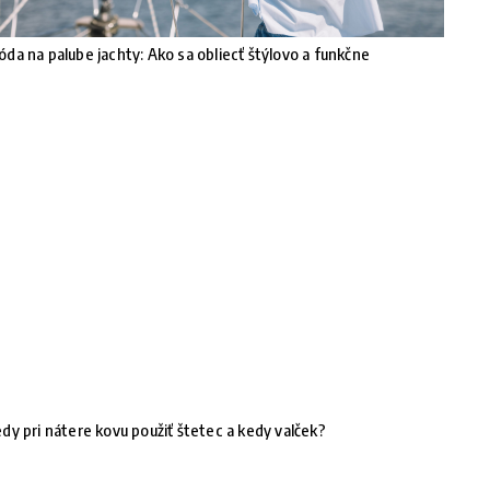
da na palube jachty: Ako sa obliecť štýlovo a funkčne
dy pri nátere kovu použiť štetec a kedy valček?