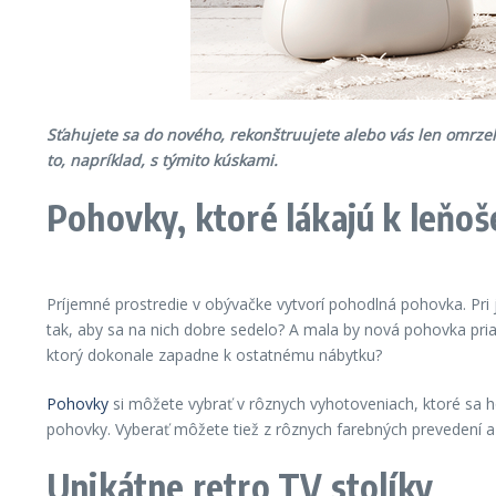
Sťahujete sa do nov
ého, rekonštruujete alebo vás len omrzel
to, napríklad, s tý
mito kúskami.
Pohovky, ktor
é
lákajú k leňoš
Príjemné prostredie v obývačke vytvorí pohodlná pohovka. Pri 
tak, aby sa na nich dobre sedelo? A mala by nová pohovka pria
ktorý dokonale zapadne k ostatnému nábytku?
Pohovky
si môžete vybrať v rôznych vyhotoveniach, ktoré sa ho
pohovky. Vyberať môžete tiež z rôznych farebných prevedení 
Unikátne retro TV stolíky