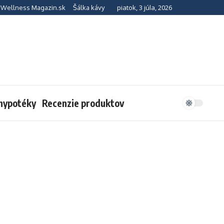
piatok, 3 júla, 2026
Wellness Magazin.sk
Šálka kávy
 hypotéky
Recenzie produktov