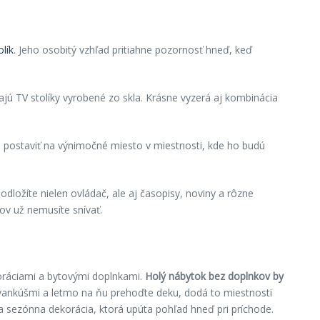
olík
. Jeho osobitý vzhľad pritiahne pozornosť hneď, keď
ajú TV stolíky vyrobené zo skla. Krásne vyzerá aj kombinácia
e postaviť na výnimočné miesto v miestnosti, kde ho budú
odložíte nielen ovládač, ale aj časopisy, noviny a rôzne
ov už nemusíte snívať.
oráciami a bytovými doplnkami.
Holý nábytok bez doplnkov by
 vankúšmi a letmo na ňu prehoďte deku, dodá to miestnosti
a sezónna dekorácia, ktorá upúta pohľad hneď pri príchode.