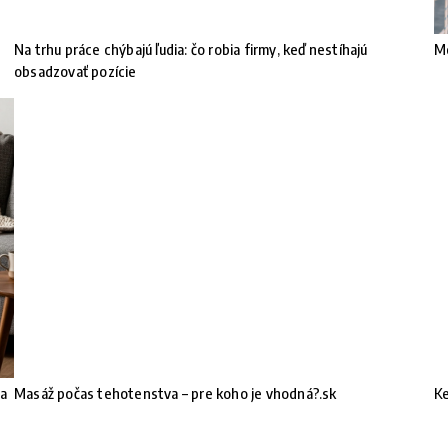
Na trhu práce chýbajú ľudia: čo robia firmy, keď nestíhajú
Mó
!
obsadzovať pozície
 a
Masáž počas tehotenstva – pre koho je vhodná?.sk
Ke