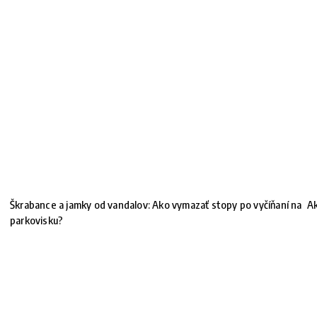
Škrabance a jamky od vandalov: Ako vymazať stopy po vyčíňaní na
Ak
parkovisku?