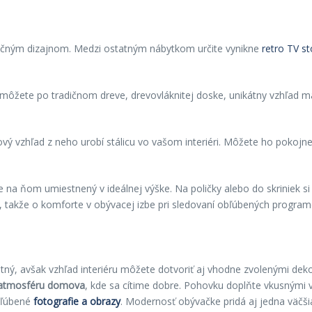
dičným dizajnom. Medzi ostatným nábytkom určite vynikne
retro TV st
ť môžete po tradičnom dreve, drevovláknitej doske, unikátny vzhľad m
ový vzhľad z neho urobí stálicu vo vašom interiéri. Môžete ho pokojn
e na ňom umiestnený v ideálnej výške. Na poličky alebo do skriniek si 
u, takže o komforte v obývacej izbe pri sledovaní obľúbených program
ý, avšak vzhľad interiéru môžete dotvoriť aj vhodne zvolenými dek
 atmosf
éru domova
, kde sa cítime dobre. Pohovku doplňte vkusnými
obľúbené
fotografie a obrazy
. Modernosť obývačke pridá aj jedna väčši