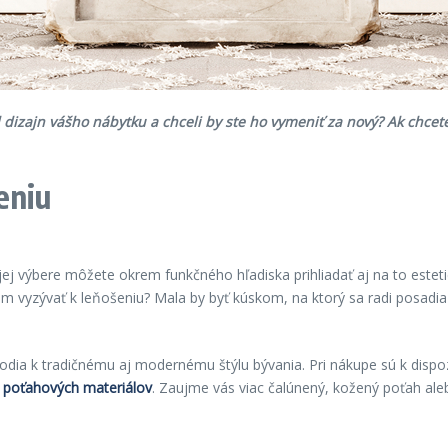
 dizajn vášho nábytku a chceli by ste ho vymeniť za nový? Ak chcete
eniu
jej výbere môžete okrem funkčného hľadiska prihliadať aj na to estet
m vyzývať k leňošeniu? Mala by byť kúskom, na ktorý sa radi posadia 
dia k tradičnému aj modernému štýlu bývania. Pri nákupe sú k dispozíc
a
poťahových materiálov
. Zaujme vás viac čalúnený, kožený poťah ale