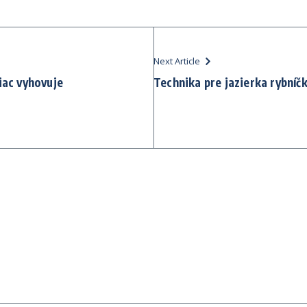
Next Article
iac vyhovuje
Technika pre jazierka rybníč