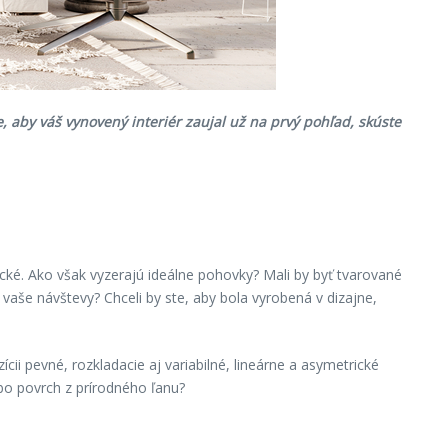
, aby váš vynovený interi
ér zaujal už na prvý pohľ
ad, skúste
ické. Ako však vyzerajú ideálne pohovky? Mali by byť tvarované
vaše návštevy? Chceli by ste, aby bola vyrobená v dizajne,
ii pevné, rozkladacie aj variabilné, lineárne a asymetrické
bo povrch z prírodného ľanu?