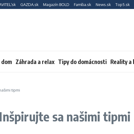
AVITEĽ.sk
GAZDA.sk
Magazín BOLD
Família.sk
News.sk
Top5.sk
a dom
Záhrada a relax
Tipy do domácnosti
Reality a
našimi tipmi
nšpirujte sa našimi tipmi