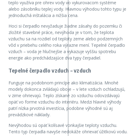
teplo využíva pre ohrev vody vo vykurovacom systéme
alebo zásobníku teplej vody. Hlavnou výhodou tohto typu je
jednoduchá inštalácia a nižšia cena.
Hoci si čerpadlo nevyžaduje žiadne zásahy do pozemku či
zložité stavebné práce, nevýhoda je v tom, že teplota
vzduchu sa na rozdiel od teploty zeme alebo podzemných
vôd v priebehu celého roka výrazne mení. Tepelné čerpadlo
vzduch – voda je hlučnejšie a vykazuje vyššiu spotrebu
energie ako predchádzajúce dva typy čerpadiel.
Tepelné čerpadlo vzduch – vzduch
Funguje na podobnom princípe ako klimatizácia. Mnohé
modely dokonca zvládajú oboje – v lete vzduch ochladzujú,
v zime ohrievajú. Teplo získané zo vzduchu odovzdávajú
opäť vo forme vzduchu do interiéru. Medzi hlavné výhody
patrí nízka prvotná investícia, podobne výhodné sú aj
prevádzkové náklady.
Nevýhodou sú opäť kolísavé vonkajšie teploty vzduchu.
Tento typ čerpadla navyše nedokáže ohrievať úžitkovú vodu.