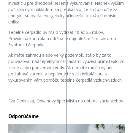
investíciu pre dlhodobé riešenie vykurovania. Napriek vyšším
počiatočným nákladom sa preukázalo, že znižujú účty za
energiu, sú oveľa energeticky účinnejšie a znižujú emisie
uhlíka.
Tepelné čerpadlo by malo vydržať 10 až 25 rokov.
Pravidelná kontrola a údržba je najdôležitejším faktorom
životnosti čerpadla.
Ak máte záhradu alebo veľký pozemok, stálo by za to
pouvažovať nad tepelnými čerpadlami využívajúcimi teplo zo
zeme alebo podzemnej vody. Ak nemáte radiátory ani
podlahové kúrenie a neplánujete s ich inštaláciou, s
vykurovaním vám pomôžu tepelné čerpadlá vzduch-vzduch.
Eva Dedinská, Obsahový špecialista na optimalizáciu webov
Odporúčame