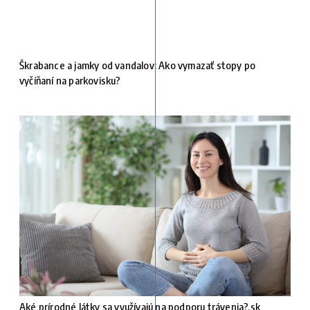
Škrabance a jamky od vandalov: Ako vymazať stopy po
vyčíňaní na parkovisku?
Aké prírodné látky sa využívajú na podporu trávenia?.sk