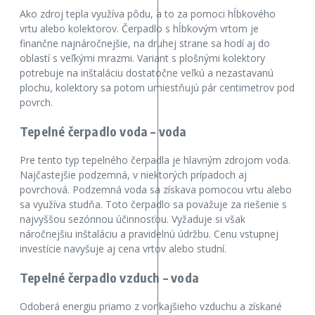
Ako zdroj tepla využíva pôdu, a to za pomoci hĺbkového
vrtu alebo kolektorov. Čerpadlo s hĺbkovým vrtom je
finančne najnáročnejšie, na druhej strane sa hodí aj do
oblastí s veľkými mrazmi. Variant s plošnými kolektory
potrebuje na inštaláciu dostatočne veľkú a nezastavanú
plochu, kolektory sa potom umiestňujú pár centimetrov pod
povrch.
Tepelné čerpadlo voda – voda
Pre tento typ tepelného čerpadla je hlavným zdrojom voda.
Najčastejšie podzemná, v niektorých prípadoch aj
povrchová. Podzemná voda sa získava pomocou vrtu alebo
sa využíva studňa. Toto čerpadlo sa považuje za riešenie s
najvyššou sezónnou účinnosťou. Vyžaduje si však
náročnejšiu inštaláciu a pravidelnú údržbu. Cenu vstupnej
investície navyšuje aj cena vrtov alebo studní.
Tepelné čerpadlo vzduch – voda
Odoberá energiu priamo z vonkajšieho vzduchu a získané