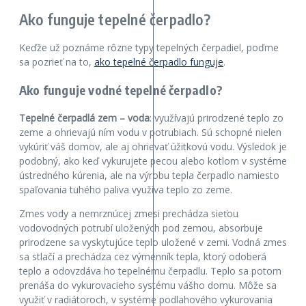
Ako funguje tepelné čerpadlo?
Keďže už poznáme rôzne typy tepelných čerpadiel, poďme
sa pozrieť na to,
ako tepelné čerpadlo funguje
.
Ako funguje vodné tepelné čerpadlo?
Tepelné čerpadlá zem – voda
: využívajú prirodzené teplo zo
zeme a ohrievajú ním vodu v potrubiach. Sú schopné nielen
vykúriť váš domov, ale aj ohrievať úžitkovú vodu. Výsledok je
podobný, ako keď vykurujete pecou alebo kotlom v systéme
ústredného kúrenia, ale na výrobu tepla čerpadlo namiesto
spaľovania tuhého paliva využíva teplo zo zeme.
Zmes vody a nemrznúcej zmesi prechádza sieťou
vodovodných potrubí uložených pod zemou, absorbuje
prirodzene sa vyskytujúce teplo uložené v zemi. Vodná zmes
sa stlačí a prechádza cez výmenník tepla, ktorý odoberá
teplo a odovzdáva ho tepelnému čerpadlu. Teplo sa potom
prenáša do vykurovacieho systému vášho domu. Môže sa
využiť v radiátoroch, v systéme podlahového vykurovania