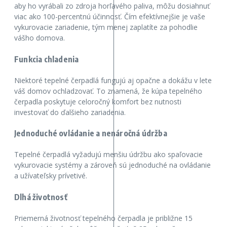
aby ho vyrábali zo zdroja horľavého paliva, môžu dosiahnuť
viac ako 100-percentnú účinnosť. Čím efektívnejšie je vaše
vykurovacie zariadenie, tým menej zaplatíte za pohodlie
vášho domova.
Funkcia chladenia
Niektoré tepelné čerpadlá fungujú aj opačne a dokážu v lete
váš domov ochladzovať. To znamená, že kúpa tepelného
čerpadla poskytuje celoročný komfort bez nutnosti
investovať do ďalšieho zariadenia.
Jednoduché ovládanie a nenáročná údržba
Tepelné čerpadlá vyžadujú menšiu údržbu ako spaľovacie
vykurovacie systémy a zároveň sú jednoduché na ovládanie
a užívateľsky prívetivé.
Dlhá životnosť
Priemerná životnosť tepelného čerpadla je približne 15