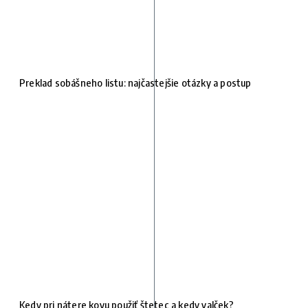
Preklad sobášneho listu: najčastejšie otázky a postup
Kedy pri nátere kovu použiť štetec a kedy valček?