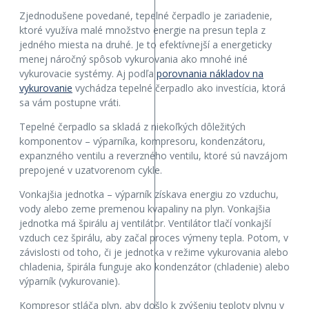
Zjednodušene povedané, tepelné čerpadlo je zariadenie,
ktoré využíva malé množstvo energie na presun tepla z
jedného miesta na druhé. Je to efektívnejší a energeticky
menej náročný spôsob vykurovania ako mnohé iné
vykurovacie systémy. Aj podľa
porovnania nákladov na
vykurovanie
vychádza tepelné čerpadlo ako investícia, ktorá
sa vám postupne vráti.
Tepelné čerpadlo sa skladá z niekoľkých dôležitých
komponentov – výparníka, kompresoru, kondenzátoru,
expanzného ventilu a reverzného ventilu, ktoré sú navzájom
prepojené v uzatvorenom cykle.
Vonkajšia jednotka – výparník získava energiu zo vzduchu,
vody alebo zeme premenou kvapaliny na plyn. Vonkajšia
jednotka má špirálu aj ventilátor. Ventilátor tlačí vonkajší
vzduch cez špirálu, aby začal proces výmeny tepla. Potom, v
závislosti od toho, či je jednotka v režime vykurovania alebo
chladenia, špirála funguje ako kondenzátor (chladenie) alebo
výparník (vykurovanie).
Kompresor stláča plyn, aby došlo k zvýšeniu teploty plynu v