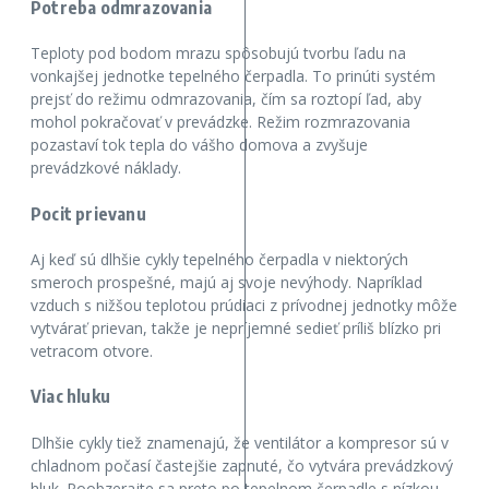
Potreba odmrazovania
Teploty pod bodom mrazu spôsobujú tvorbu ľadu na
vonkajšej jednotke tepelného čerpadla. To prinúti systém
prejsť do režimu odmrazovania, čím sa roztopí ľad, aby
mohol pokračovať v prevádzke. Režim rozmrazovania
pozastaví tok tepla do vášho domova a zvyšuje
prevádzkové náklady.
Pocit prievanu
Aj keď sú dlhšie cykly tepelného čerpadla v niektorých
smeroch prospešné, majú aj svoje nevýhody. Napríklad
vzduch s nižšou teplotou prúdiaci z prívodnej jednotky môže
vytvárať prievan, takže je nepríjemné sedieť príliš blízko pri
vetracom otvore.
Viac hluku
Dlhšie cykly tiež znamenajú, že ventilátor a kompresor sú v
chladnom počasí častejšie zapnuté, čo vytvára prevádzkový
hluk. Poobzerajte sa preto po tepelnom čerpadle s nízkou