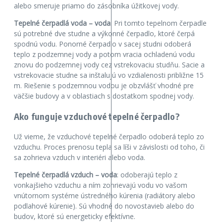
alebo smeruje priamo do zásobníka úžitkovej vody.
Tepelné čerpadlá voda – voda
: Pri tomto tepelnom čerpadle
sú potrebné dve studne a výkonné čerpadlo, ktoré čerpá
spodnú vodu. Ponorné čerpadlo v sacej studni odoberá
teplo z podzemnej vody a potom vracia ochladenú vodu
znovu do podzemnej vody cez vstrekovaciu studňu. Sacie a
vstrekovacie studne sa inštalujú vo vzdialenosti približne 15
m. Riešenie s podzemnou vodou je obzvlášť vhodné pre
väčšie budovy a v oblastiach s dostatkom spodnej vody.
Ako funguje vzduchové tepelné čerpadlo?
Už vieme, že vzduchové tepelné čerpadlo odoberá teplo zo
vzduchu. Proces prenosu tepla sa líši v závislosti od toho, či
sa zohrieva vzduch v interiéri alebo voda.
Tepelné čerpadlá vzduch – voda
: odoberajú teplo z
vonkajšieho vzduchu a ním zohrievajú vodu vo vašom
vnútornom systéme ústredného kúrenia (radiátory alebo
podlahové kúrenie). Sú vhodné do novostavieb alebo do
budov, ktoré sú energeticky efektívne.