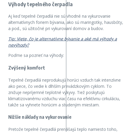
Výhody tepelného čerpadla
Aj keď tepelné čerpadlá nie sú vhodné na vykurovanie
alternatívnych foriem bývania, ako sú maringotky, hausbóty,
a pod., sú užitočné pri vykurovaní domov a budov.
Tip: Viete, čo je alternatívne bývanie a aké má výhody a
nevýhody?
Poďme sa pozrieť na výhody:
Zvýšený komfort
Tepelné čerpadlá neprodukujú horúci vzduch tak intenzívne
ako pece, čo vedie k dlhším prevádzkovým cyklom. To
znižuje nepríjemné teplotné výkyvy. Tiež poskytujú
klimatizovanému vzduchu viac času na efektívnu cirkuláciu,
takže sa vyhnete horúcim a studeným miestam.
Nižšie náklady na vykurovanie
Pretože tepelné čerpadlá prenášajú teplo namiesto toho,