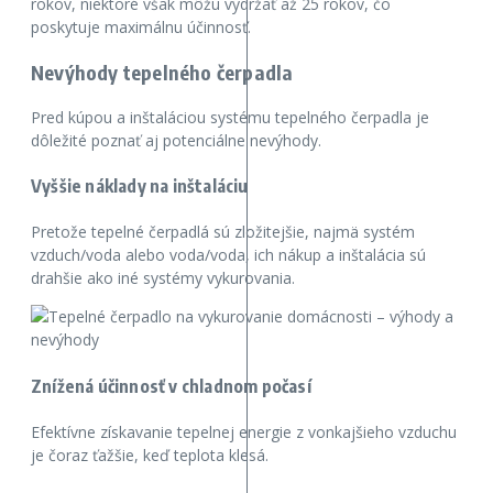
rokov, niektoré však môžu vydržať až 25 rokov, čo
poskytuje maximálnu účinnosť.
Nevýhody tepelného čerpadla
Pred kúpou a inštaláciou systému tepelného čerpadla je
dôležité poznať aj potenciálne nevýhody.
Vyššie náklady na inštaláciu
Pretože tepelné čerpadlá sú zložitejšie, najmä systém
vzduch/voda alebo voda/voda, ich nákup a inštalácia sú
drahšie ako iné systémy vykurovania.
Znížená účinnosť v chladnom počasí
Efektívne získavanie tepelnej energie z vonkajšieho vzduchu
je čoraz ťažšie, keď teplota klesá.