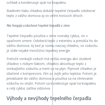
ochladí a kondenzuje späť na kvapalinu.
Riadením tlaku chladiva dokáže tepelné čerpadlo odoberať
teplo z vášho domova aj vo veľmi horúcich dňoch.
Ako fungujú vzduchové tepelné čerpadlá v zime
Tepelné čerpadlo používa v zime rovnaký cyklus, no v
opačnom smere. Odoberá teplo z exteriéru a prenáša ho do
vášho domova. Aj keď je vonku naozaj chladno, vo vzduchu
je stále nejaké množstvo tepelnej energie.
Pretože vonkajší vzduch má vyššiu energiu ako studené
chladivo s nízkym tlakom, chladivo absorbuje teplo z
vonkajšieho vzduchu a mení sa na plyn. Plynové chladivo je
stlačené v kompresore, čím sa zvýši jeho teplota. Potom je
privádzané do vášho domova a používa sa na ohrievanie
vzduchu vo vnútri. Potom sa kondenzuje opäť na kvapalinu
a celý cyklus začína odznova.
Výhody a nevýhody tepelného čerpadla