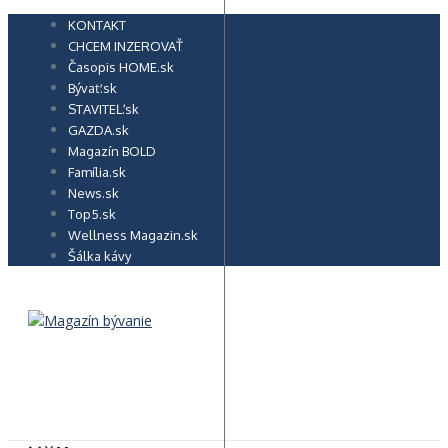
Preskočiť
KONTAKT
na
CHCEM INZEROVAŤ
obsah
Časopis HOME.sk
Bývať.sk
STAVITEĽ.sk
GAZDA.sk
Magazín BOLD
Família.sk
News.sk
Top5.sk
Wellness Magazin.sk
Šálka kávy