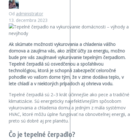
Od
administrator
13. decembra 2023
Ak skúmate možnosti vykurovania a chladenia vášho
domova a zaujíma vás, ako znížiť účty za energiu, možno
bude pre vás zaujímavé vykurovanie tepelným čerpadlom.
Tepelné čerpadlá sú osvedčenou a spoľahlivou
technológiou, ktorá je schopná zabezpečiť celoročné
pohodlie vo vašom dome tým, že v zime dodáva teplo, v
lete chladí a v niektorých prípadoch aj ohrieva vodu.
Tepelné čerpadlá sú 2–3 krát účinnejšie ako pece a tradičné
klimatizácie. Sú energeticky najefektívnejším spôsobom
vykurovania a chladenia domu a jedným z mála systémov
HVAC, ktoré môžu úplne fungovať na obnoviteľnej energii, a
preto sú dobré aj pre planétu.
Čo je tepelné čerpadlo?