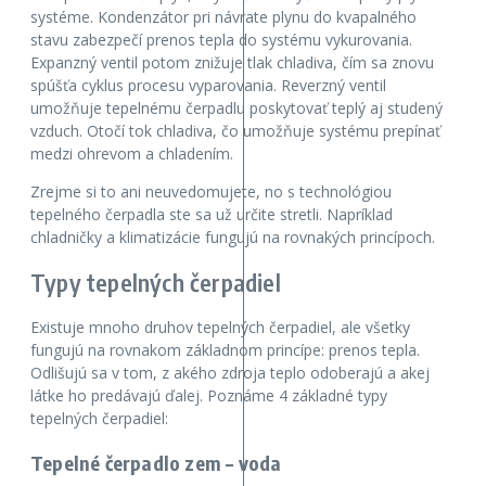
systéme. Kondenzátor pri návrate plynu do kvapalného
stavu zabezpečí prenos tepla do systému vykurovania.
Expanzný ventil potom znižuje tlak chladiva, čím sa znovu
spúšťa cyklus procesu vyparovania. Reverzný ventil
umožňuje tepelnému čerpadlu poskytovať teplý aj studený
vzduch. Otočí tok chladiva, čo umožňuje systému prepínať
medzi ohrevom a chladením.
Zrejme si to ani neuvedomujete, no s technológiou
tepelného čerpadla ste sa už určite stretli. Napríklad
chladničky a klimatizácie fungujú na rovnakých princípoch.
Typy tepelných čerpadiel
Existuje mnoho druhov tepelných čerpadiel, ale všetky
fungujú na rovnakom základnom princípe: prenos tepla.
Odlišujú sa v tom, z akého zdroja teplo odoberajú a akej
látke ho predávajú ďalej. Poznáme 4 základné typy
tepelných čerpadiel:
Tepelné čerpadlo zem – voda