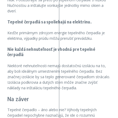
hlučnosťou a inštalujte vonkajšie jednotky mimo okien a
dverí.
Tepelné čerpadlá sa spoliehajú na elektrinu.
Keďže primárnym zdrojom energie tepelného čerpadla je
elektrina, výpadky prúdu môžu prerušiť prevádzku.
Nie každá nehnuteľnosť je vhodná pre tepelné
čerpadlá
Niektoré nehnuteľnosti nemajú dostatočnú izoláciu na to,
aby boli ideálnym umiestnením tepelného čerpadla. Bez
značnej izolácie by sa teplo generované čerpadlom strácalo.
Izolácia podkrovia a dutých stien môže značne zvýšiť
náklady na inštaláciu tepelného čerpadla.
Na záver
Tepelné čerpadlo – áno alebo nie? Výhody tepelných
čerpadiel nepochybne naznačujú, že ide o rozumnú