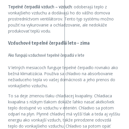
Tepelné čerpadlá vzduch – vzduch
: odoberajú teplo z
vonkajšieho vzduchu a dodávajú ho do vášho domova
prostredníctvom ventilátorov. Tento typ systému možno
použiť na vykurovanie a ochladzovanie, ale nedokáže
produkovať teplú vodu.
Vzduchové tepelné čerpadlá leto – zima
Ako fungujú vzduchové tepelné čerpadlá v lete
V letných mesiacoch funguje tepelné čerpadlo rovnako ako
bežná klimatizácia. Používa sa chladivo na absorbovanie
nežiaduceho tepla vo vašej domácnosti a jeho prenos do
vonkajšieho vzduchu.
To sa deje zmenou tlaku chladiacej kvapaliny. Chladiaca
kvapalina s nízkym tlakom dokáže ľahko nasať akékoľvek
teplo dostupné vo vzduchu v interiéri. Chladivo sa potom
odparí na plyn. Plynné chladivo má vyšší tlak a teda aj vyššiu
energiu ako vonkajší vzduch, takže prirodzene odovzdá
teplo do vonkajšieho vzduchu. Chladivo sa potom opäť